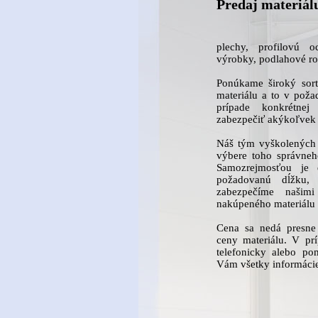
Predaj materiál
plechy, profilovú o
výrobky, podlahové ro
Ponúkame široký sort
materiálu a to v pož
prípade konkrétne
zabezpečiť akýkoľvek 
Náš tým vyškolených
výbere toho správneh
Samozrejmosťou je 
požadovanú dĺžku, 
zabezpečíme našim
nakúpeného materiálu
Cena sa nedá presne 
ceny materiálu. V pr
telefonicky alebo p
Vám všetky informácie