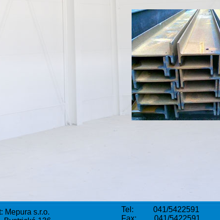
Tel: 041/5422591
: Mepura s.r.o.
Fax: 041/5422591