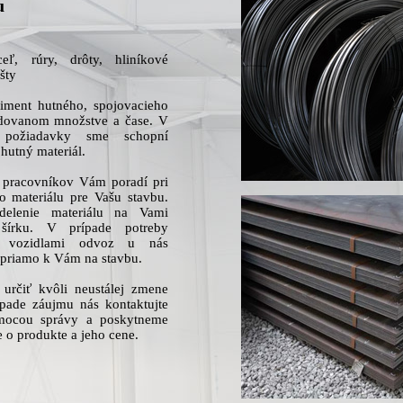
u
ceľ, rúry, drôty, hliníkové
šty
iment hutného, spojovacieho
adovanom množstve a čase. V
j požiadavky sme schopní
hutný materiál.
 pracovníkov Vám poradí pri
o materiálu pre Vašu stavbu.
delenie materiálu na Vami
šírku. V prípade potreby
i vozidlami odvoz u nás
 priamo k Vám na stavbu.
určiť kvôli neustálej zmene
ípade záujmu nás kontaktujte
omocou správy a poskytneme
 o produkte a jeho cene.